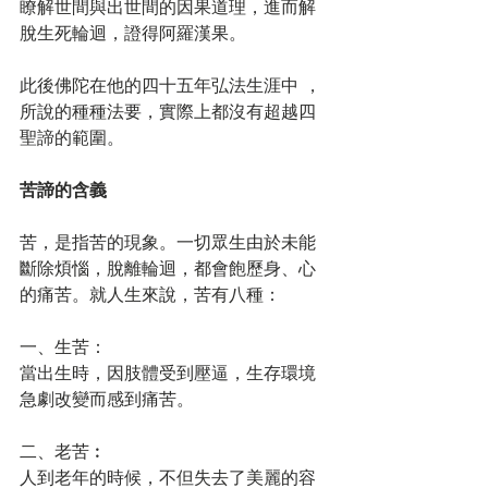
瞭解世間與出世間的因果道理，進而解
脫生死輪迴，證得阿羅漢果。
此後佛陀在他的四十五年弘法生涯中 ，
所說的種種法要，實際上都沒有超越四
聖諦的範圍。
苦諦的含義
苦，是指苦的現象。一切眾生由於未能
斷除煩惱，脫離輪迴，都會飽歷身、心
的痛苦。就人生來說，苦有八種：
一、生苦：
當出生時，因肢體受到壓逼，生存環境
急劇改變而感到痛苦。
二、老苦︰
人到老年的時候，不但失去了美麗的容