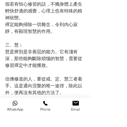
假若有恒心修習的話，不獨身體上產生
輕快舒適的感覺，心理上也有特殊的精
神狀態。
禪定能夠掃除一切雜念，令到內心寂
靜，有顯現智慧的作用。
三、慧︰
慧是辨別是非善惡的能力。它有淺有
深，那些能夠斷除煩惱的智慧，需要從
修習禪定中才能獲致。
信佛修道的人，要從戒、定、慧三者着
手。這是通向涅槃的唯一途徑，除此以
外，便再沒有其他的方法了。
四諦的關係
WhatsApp
Phone
Email
從生死輪迴的角度來說，集諦是世間的
苦因，苦諦是世間的苦果；從解脫的角