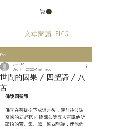
BLOG
文章閱讀
Post
yhso09
Dec 14, 2022
4 min read
世間的因果 / 四聖諦 / 八
苦
佛說四聖諦
佛陀在菩提樹下成道之後，便前往波羅
奈國的鹿野苑 向憍陳如等五人宣說他所
證悟的苦、集、滅、道四聖諦，使他們