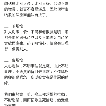
想佔得比別人多，比別人好。欲望不斷
的增長，就更不容易滿足，因此便墮進
物欲的深淵而無法自拔了。
二、嗔煩惱︰
對人對事，發生不滿和怨恨就是嗔，那
都是由於固執己見以及不能滿足自己的
貪欲而產生。起了嗔恨心，便會喪失理
智，傷害別人。
三、癡煩惱︰
人心愚昧，不明事理就是癡。由於不明
事理，不應貪的盲目去追求；不值嗔怒
的卻衝動躁急，所以癡實在是作惡的助
緣。
我們由於貪、嗔、癡三種煩惱的推動，
不斷造業，因而招致生死輪迴，飽受種
種痛苦。