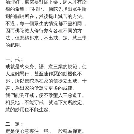
治理好，還需要對症下藥，病人才有痊
癒的希望；同樣地，佛陀先指出眾生輪
迴的關鍵所在，然後提出滅苦的方法。
不過，每一個眾生的情況都不盡相同 ，
因而佛陀教人修行亦有各種不同的方
法，但歸納起來，不出戒、定、慧三學
的範圍。
一、戒︰
戒就是約束身、語、意三業的規範，使
人遠離惡行，甚至連作惡的動機也不
起，所以佛陀為在家的信徒立五戒、十
善，為出家的僧眾立更多的戒律。
我們能夠守戒，便不致墮入三惡道了。
相反地，不能守戒，就連下文所說定、
慧的妙用也不能生起。
二、定︰
定是使心意專注一境，一般稱為禪定。