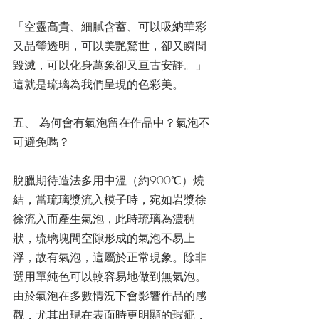
「空靈高貴、細膩含蓄、可以吸納華彩
又晶瑩透明，可以美艷驚世，卻又瞬間
毀滅，可以化身萬象卻又亘古安靜。」
這就是琉璃為我們呈現的色彩美。
五、 為何會有氣泡留在作品中？氣泡不
可避免嗎？
脫臘期待造法多用中溫（約900℃）燒
結，當琉璃漿流入模子時，宛如岩漿徐
徐流入而產生氣泡，此時琉璃為濃稠
狀，琉璃塊間空隙形成的氣泡不易上
浮，故有氣泡，這屬於正常現象。除非
選用單純色可以較容易地做到無氣泡。
由於氣泡在多數情況下會影響作品的感
觀，尤其出現在表面時更明顯的瑕疵，