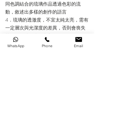
同色調結合的琉璃作品透過色彩的流
動，敘述出多樣的創作的語言
4．琉璃的透澈度，不宜太純太亮，需有
一定層次與光潔度的差異，否則會喪失
其具有動感的生命之美
5．感受整體造型與色澤、美感與創作意
WhatsApp
Phone
Email
念的完美結合所帶來的竟境之美
6．從工藝角度欣賞琉璃中所蘊含的民族
文化（非民俗）與結構特徵
7．脫蠟精鑄工藝決定了世間沒有兩件完
全一樣的琉璃作品，仔細品味不同琉璃
的色彩流動，發現不同的意境
琉璃問題
一、作品似乎要打燈才會這麼漂亮嗎？
沒有燈光的配合，是不是效果會差很多