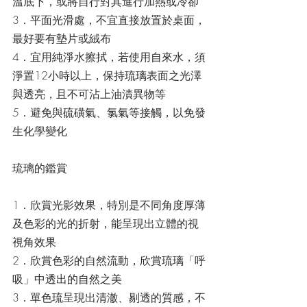
溫底下，或將自行對其進行加熱或冷卻
3．平面光滑處，不宜直接放置於桌面，
最好要有墊片或絨布
4．宜用純淨水擦拭，若使用自來水，須
淨置12小時以上，保持琉璃表面之光澤
與透亮，且不可沾上油漬異物等
5．避免與硫磺氣、氯氣等接觸，以免發
生化學變化
琉璃的鑑賞
1．欣賞光影效果，特別是不同角度厚薄
及色彩的光的折射，能呈現出立體的視
視角效果
2．欣賞色彩的自然流動，欣賞琉璃「呼
吸」中透出的自然之美
3．單色琉呈現出清澈、剔透的質感，不