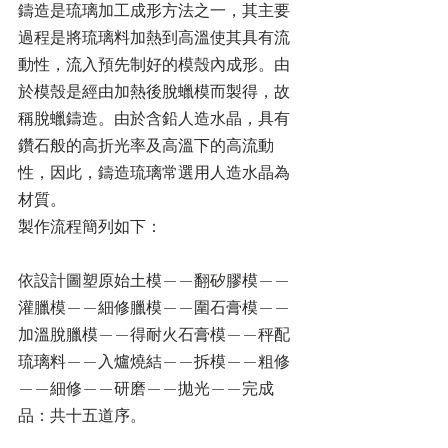
鑄造是琉璃加工成形方法之一，其主要
過程是將琉璃料加熱到高溫使其具有流
動性，流入預先制好的模殼內成形。由
於模殼是經由加熱後脫蠟模而製得，故
稱脫蠟鑄造。由於含鉛人造水晶，具有
鑽石般的高折光率及高溫下的高流動
性，因此，鑄造琉璃常選用人造水晶為
材質。
製作流程簡列如下：
依設計圖塑原始土模——翻矽膠模——
灌臘模——細修臘模——圍石膏模——
加溫脫臘模——得耐火石膏模——秤配
琉璃料——入爐燒結——拆模——粗修
——細修——研磨——拋光——完成
品：共十五道序。