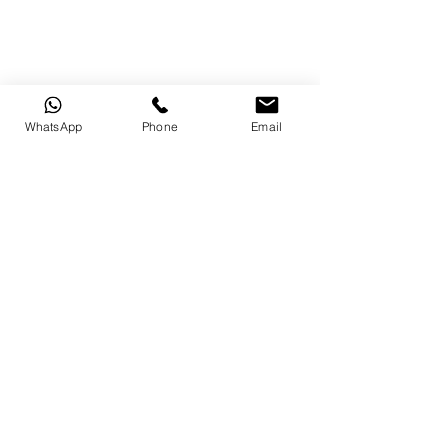
WhatsApp
Phone
Email
original text from : 
https://www.hkbuddhist.org/zh/index.p
hp
original photo : 
https://unsplash.com/@brittneyweng