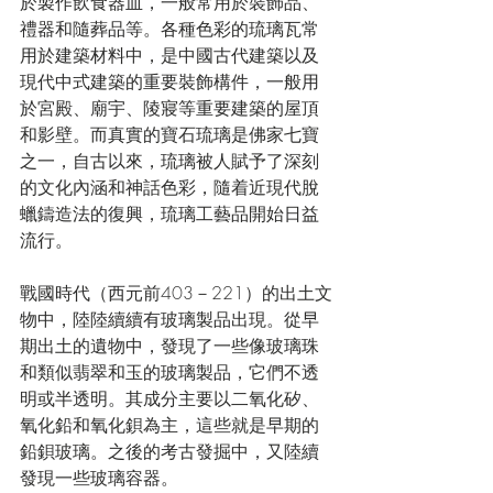
於製作飲食器皿，一般常用於
裝飾品
、
禮器
和
隨葬品
等。各種色彩的
琉璃瓦
常
用於
建築材料
中，是
中國古代建築
以及
現代
中式建築
的重要裝飾構件，一般用
於
宮殿
、
廟宇
、
陵寢
等重要建築的
屋頂
和
影壁
。而真實的寶石琉璃是佛家七寶
之一，自古以來，琉璃被人賦予了深刻
的
文化
內涵和神話色彩，隨着近現代
脫
蠟鑄造法
的復興，琉璃
工藝品
開始日益
流行。
戰國時代
（
西元
前403－221）的出土文
物中，陸陸續續有玻璃製品出現。從早
期出土的遺物中，發現了一些像玻璃珠
和類似
翡翠
和
玉
的玻璃製品，它們不透
明或半透明。其成分主要以
二氧化矽
、
氧化鉛
和
氧化鋇
為主，這些就是早期的
鉛鋇玻璃
。之後的考古發掘中，又陸續
發現一些玻璃
容器
。