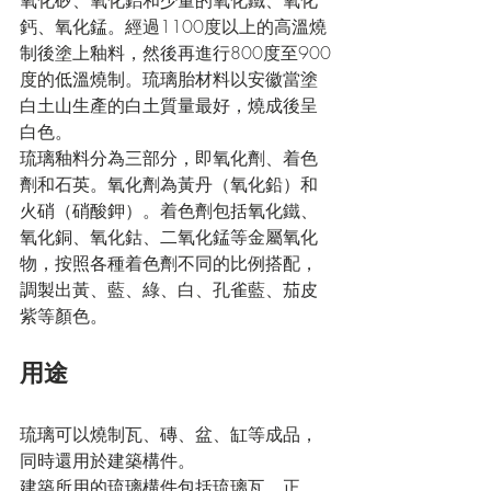
氧化矽
、
氧化鋁
和少量的
氧化鐵
、
氧化
鈣
、
氧化錳
。經過1100度以上的高溫燒
制後塗上
釉料
，然後再進行800度至900
度的低溫燒制。琉璃胎材料以
安徽
當塗
白土山
生產的白土質量最好，燒成後呈
白色。
琉璃釉料分為三部分，即
氧化劑
、
着色
劑
和
石英
。氧化劑為黃丹（
氧化鉛
）和
火硝（
硝酸鉀
）。着色劑包括氧化鐵、
氧化銅
、
氧化鈷
、
二氧化錳
等
金屬
氧化
物，按照各種着色劑不同的比例搭配，
調製出黃、藍、綠、白、孔雀藍、茄皮
紫等顏色。
用途
琉璃可以燒制
瓦
、
磚
、
盆
、
缸
等成品，
同時還用於建築構件。
建築所用的琉璃構件包括
琉璃瓦
、
正