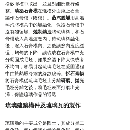
從矽膠模中取出，並且對細部進行修
整。
澆築石膏模
在蠟模外面澆上
石膏
，
製作石膏模（陰模）。
蒸汽脫蠟
用高溫
蒸汽將模具中的蠟融化，保證石膏模中
沒有殘留蠟。
燒制鑄造
將琉璃料，和石
膏模放入高溫爐窯內，待琉璃料融化
後，灌入石膏模內。之後讓
窯
內
溫度
緩
慢，均勻的下降，讓琉璃在石膏模中充
分凝固成
毛坯
，如果窯溫下降太快或者
不均勻，容易引起琉璃毛坯在凝固過程
中由於
熱脹冷縮
的緣故破碎。
拆石膏模
將石膏模從琉璃毛坯上分離
研磨、拋光
毛坯分離之後，將
毛坯
表面
打磨
出光
澤，保證琉璃作品的通透
琉璃建築構件及琉璃瓦的製作
琉璃胎的主要成分是
陶土
，其成分是
二