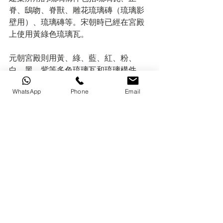
脊
、
鴟吻
、
脊獸
、雕花琉璃磚（琉璃
影
壁
用）、琉璃磚等。
宋朝
時已經在宮殿
上使用黃綠色琉璃瓦。
元朝宮殿則用黃、綠、藍、紅、粉、
白、黑、紫等多色琉璃瓦和琉璃構件。
明
清
兩代宮殿、
陵寢
和皇家寺廟多用黃
WhatsApp
Phone
Email
色琉璃，
園林
建築雜用藍、綠、黑等色
的琉璃。親王宮殿、園寢多用綠色琉
璃。大量使用琉璃的建築除了殿宇建築
的屋面構件外，還包括琉璃
照壁
、
琉璃
塔
、
琉璃牌坊
。明朝南京
大報恩寺塔
全
部用琉璃瓦蓋成。
目前，琉璃工藝品種類繁多，一般以
擺
件
，
掛墜
，
手鐲
，
項鍊
，琉璃
磚
等居
多，也有類似琉璃中國博物館，大量用
於外牆裝飾的例子。現在很多琉璃工藝