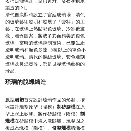
名稱是
瑠璃瓦
，是用黃丹、洛石和銅末
製造的
[3]
。
清代
自
康熙
時設立了宮廷玻璃場，清代
的玻璃藝術發明和發展了「套料」的工
藝，在
玻璃
上熱貼彩色玻璃、冷卻後畫
樣，雕琢圖案，製成多彩而精美的複色
玻璃，當時的玻璃燒制技術，已能生產
透明玻璃和顏色多達15種以上的單色不
透明玻璃。清代的纏絲玻璃、套色雕刻
玻璃及
鼻煙壺
等，都是世界玻璃藝術的
珍品。
琉璃的脫蠟鑄造
原型雕塑
首先設計琉璃作品的形狀，按
照設計雕塑原型（
陽模
）
制矽膠模
在原
型上塗上
矽膠
。製作矽膠模（
陰模
）
制
蠟模
在矽膠模中灌入液態
蠟
，蠟凝固之
後成為
蠟模
（陽模）。
修整蠟模
將
蠟模