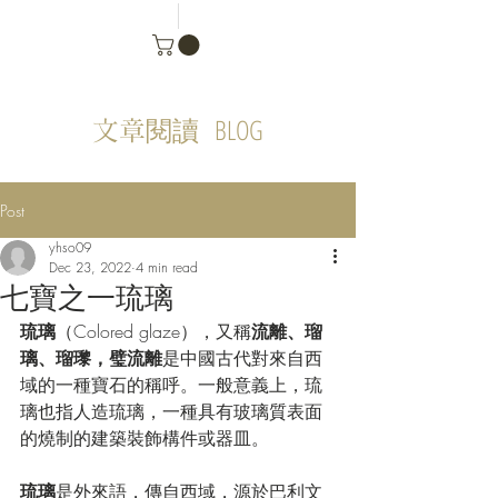
BLOG
文章閱讀
Post
yhso09
Dec 23, 2022
4 min read
七寶之一琉璃
琉璃
（Colored glaze），又稱
流離、瑠
璃、瑠瓈，璧流離
是
中國
古代對來自
西
域
的一種
寶石
的稱呼。一般意義上，琉
璃也指人造琉璃，一種具有
玻璃
質表面
的燒制的建築裝飾構件或器皿。
琉璃
是
外來語
，傳自
西域
，源於
巴利文