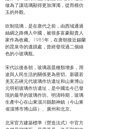
做為了讓琉璃顯得更加渾濁，從而模仿
玉
的外觀。
吹制
琉璃，是在唐代之前，由
西域
通過
絲綢之路
傳入中國，被很多富豪顯貴人
家作為收藏。1985年，在
唐朝
接近
錫蘭
的昆泉寺的遺蹟處，曾經發現過二個綠
色的小玻璃瓶。
宋代
以後各朝，玻璃器皿種類增多，用
途與人民生活的關係更為密切。
新疆
若
羌瓦石硤元代玻璃作坊遺址和
山東
博山
元明初玻璃作坊遺址，是中國迄今已發
現的最早的
玻璃作坊
。
明清
時期，玻璃
生產中心在
山東
淄川縣顏神鎮（今山東
省淄博市博山區）、
廣州
和
北京
。
北宋
官方建築標準《
營造法式
》中官方