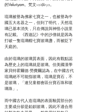
的
Veluriyam
。梵文vaiḍūrya。
琉璃被譽為佛家七寶之一，也被譽為中
國五大名器之一，但到了
明代
，天然琉
璃已基本消失，只在傳說與神怪小說里
有記載。《
西遊記
》中的
沙僧
就是因為
打破一隻琉璃帽七寶玻璃盞，而被貶下
天庭
的。
由於琉璃的玻璃質表面，因此有觀點認
為歷史上的琉璃就是玻璃。但美國漢學
家
貝特霍爾德·勞費爾
認為，在中國古代
琉璃絕不可能指玻璃，琉璃是寶石，不
是玻璃，「連兒童都會區分寶石珠和玻
璃珠」。
而中國古代人造琉璃的表面釉質部分的
主要成分卻是
鉛鋇玻璃
，因此不適合用