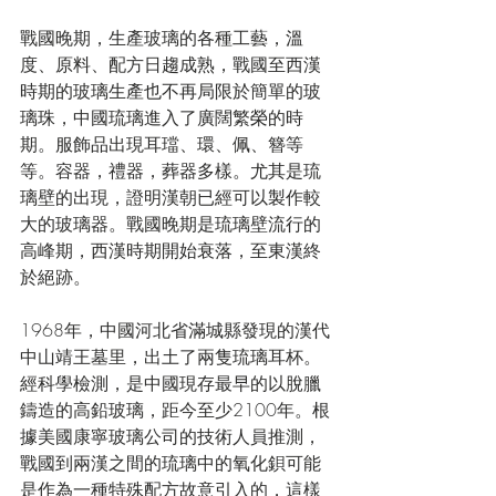
戰國
晚期，生產玻璃的各種
工藝
，
溫
度
、
原料
、
配方
日趨成熟，
戰國
至
西漢
時期的玻璃生產也不再局限於簡單的玻
璃珠，中國琉璃進入了廣闊繁榮的時
期。服飾品出現
耳璫
、環、
佩
、
簪
等
等。
容器
，
禮器
，
葬器
多樣。尤其是
琉
璃壁
的出現，證明
漢朝
已經可以製作較
大的玻璃器。戰國晚期是
琉璃壁
流行的
高峰期，
西漢
時期開始衰落，至
東漢
終
於絕跡。
1968年，中國
河北
省滿城縣發現的漢代
中山靖王
墓里，出土了兩隻琉璃耳杯。
經科學檢測，是中國現存最早的以
脫臘
鑄造
的高
鉛玻璃
，距今至少2100年。根
據
美國康寧玻璃公司
的技術人員推測，
戰國
到
兩漢
之間的琉璃中的
氧化鋇
可能
是作為一種特殊配方故意引入的，這樣