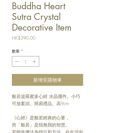
Buddha Heart
Sutra Crystal
Decorative Item
價
HK$390.00
格
數量
*
新增至購物車
般若波羅蜜多心經 水晶擺件。小巧
可放案頭。簡易禮品。高9cm
《心經》是般若經典的心要，
而「般若」是指無我的智慧。
若能依佛法為指引和方法，在生活中