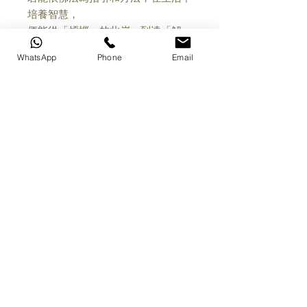
培養智慧，
便能從「煩惱」的此岸，到達「解
脫」的彼岸。
WhatsApp
Phone
Email
The Heart
Sūtra (Sanskrit Prajñāpāramitāhṛdaya or
心經 Xīnjīng) is a
popular sutra in Mahāyāna Buddhism.
Its Sanskrit title, Prajñāpāramitāhṛdaya,
can be translated as "The Heart of
the Perfection of Wisdom". The Heart
Sūtra is often cited as the best-known
and most popular Mahāyāna Buddhist
scripture.[1] The text has been
translated into English dozens of times
from both Chinese and Sanskrit.