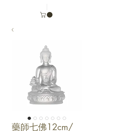
藥師七佛12cm/