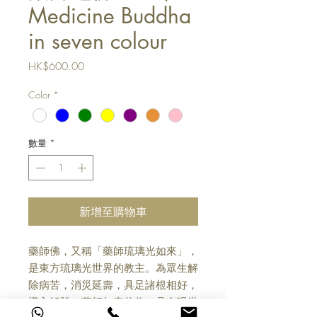
Medicine Buddha
in seven colour
價
HK$600.00
格
Color
*
數量
*
新增至購物車
藥師佛，又稱「藥師琉璃光如來」，
是東方琉璃光世界的教主。為眾生解
除病苦，消災延壽，具足諸根相好，
導入解脫。藥師如來信仰，具有現世