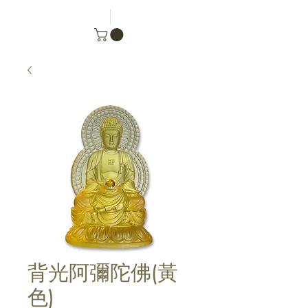
背光阿彌陀佛(黃
色)