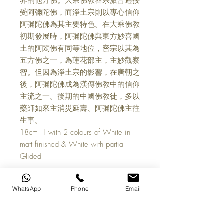
界的他方佛。大乘佛教各宗派普遍接
受阿彌陀佛，而淨土宗則以專心信仰
阿彌陀佛為其主要特色。在大乘佛教
初期發展時，阿彌陀佛與東方妙喜國
土的阿閦佛有同等地位，密宗以其為
五方佛之一，為蓮花部主，主妙觀察
智。但因為淨土宗的影響，在唐朝之
後，阿彌陀佛成為漢傳佛教中的信仰
主流之一。後期的中國佛教徒，多以
藥師如來主消災延壽、阿彌陀佛主往
生事。
18cm H with 2 colours of White in
matt finished & White with partial
Glided
Amitābha, also Amida or Amitāyus, is
WhatsApp
Phone
Email
a celestial buddha according to the
scriptures of Mahāyāna Buddhism.
Amitābha is the principal buddha