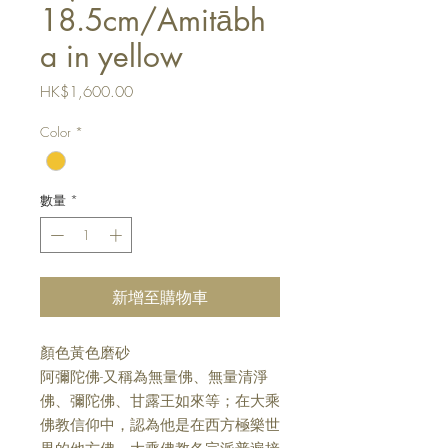
18.5cm/Amitābh
a in yellow
價
HK$1,600.00
格
Color
*
數量
*
新增至購物車
顏色黃色磨砂
阿彌陀佛-又稱為無量佛、無量清淨
佛、彌陀佛、甘露王如來等；在大乘
佛教信仰中，認為他是在西方極樂世